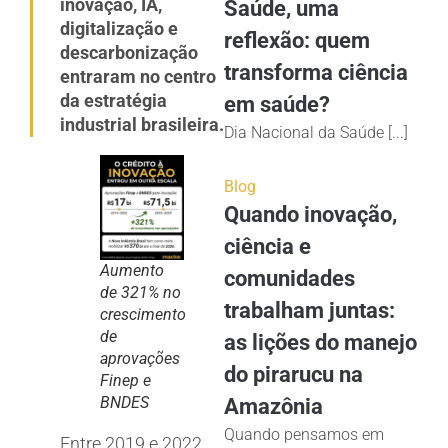
inovação, IA,
Saúde, uma
digitalização e
reflexão: quem
descarbonização
transforma ciência
entraram no centro
da estratégia
em saúde?
industrial brasileira.
Dia Nacional da Saúde [...]
Blog
Quando inovação,
ciência e
Aumento
comunidades
de 321% no
trabalham juntas:
crescimento
de
as lições do manejo
aprovações
do pirarucu na
Finep e
BNDES
Amazônia
Quando pensamos em
Entre 2019 e 2022,