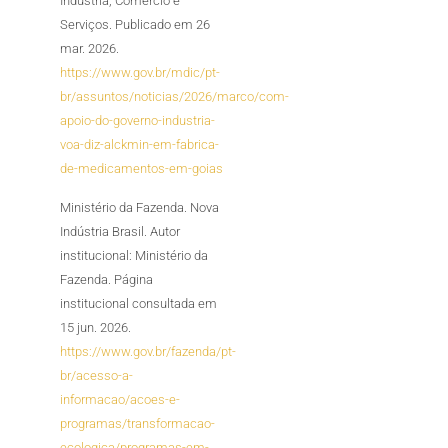
Indústria, Comércio e
Serviços. Publicado em 26
mar. 2026.
https://www.gov.br/mdic/pt-
br/assuntos/noticias/2026/marco/com-
apoio-do-governo-industria-
voa-diz-alckmin-em-fabrica-
de-medicamentos-em-goias
Ministério da Fazenda. Nova
Indústria Brasil. Autor
institucional: Ministério da
Fazenda. Página
institucional consultada em
15 jun. 2026.
https://www.gov.br/fazenda/pt-
br/acesso-a-
informacao/acoes-e-
programas/transformacao-
ecologica/programas-em-