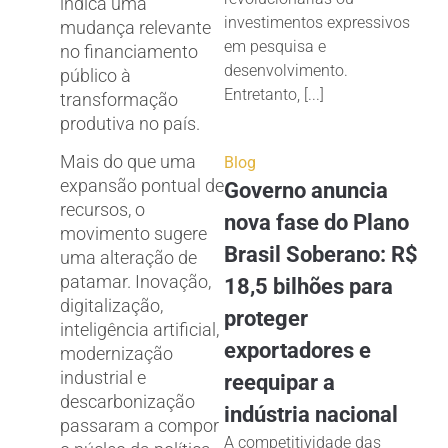
indica uma
investimentos expressivos
mudança relevante
em pesquisa e
no financiamento
desenvolvimento.
público à
Entretanto, [...]
transformação
produtiva no país.
Mais do que uma
Blog
expansão pontual de
Governo anuncia
recursos, o
nova fase do Plano
movimento sugere
Brasil Soberano: R$
uma alteração de
patamar. Inovação,
18,5 bilhões para
digitalização,
proteger
inteligência artificial,
exportadores e
modernização
industrial e
reequipar a
descarbonização
indústria nacional
passaram a compor
A competitividade das