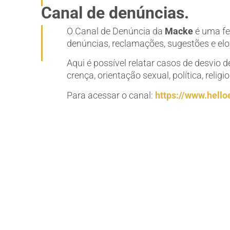
Canal de denúncias.
O Canal de Denúncia da
Macke
é uma fe
denúncias, reclamações, sugestões e elo
Aqui é possível relatar casos de desvio d
crença, orientação sexual, política, religio
Para acessar o canal:
https://www.hello
Além deste Canal, você poderá utilizar o telef
a sexta-feira das 07h às 19h. Também é possível
ocorrência ou informação pelo e-mail
compliance@mackeconsultoria.com.br. O sigilo