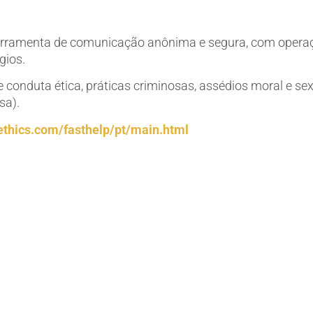
rramenta de comunicação anônima e segura, com operação
gios.
e conduta ética, práticas criminosas, assédios moral e sex
sa).
ethics.com/fasthelp/pt/main.html
one 0800-591-6059 de segunda
 registrar qualquer
 e anonimato serão mantidos