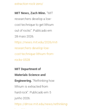
extraction-rock-zero/
MIT News, Zach Winn.
“MIT
researchers develop a low-
cost technique to get lithium
out of rocks”. Publicado em
28 maio 2026.
https://news.mit.edu/2026/mit-
researchers-develop-low-
cost-technique-lithium-from-
rocks-0528
MIT Department of
Materials Science and
Engineering.
“Rethinking how
lithium is extracted from
hard rock”. Publicado em 5
junho 2026.
https://dmse.mit.edu/news/rethinking-