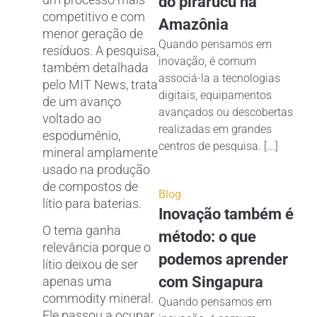
do pirarucu na
competitivo e com
Amazônia
menor geração de
Quando pensamos em
resíduos. A pesquisa,
inovação, é comum
também detalhada
associá-la a tecnologias
pelo MIT News, trata
digitais, equipamentos
de um avanço
avançados ou descobertas
voltado ao
realizadas em grandes
espodumênio,
centros de pesquisa. [...]
mineral amplamente
usado na produção
de compostos de
Blog
lítio para baterias.
Inovação também é
O tema ganha
método: o que
relevância porque o
podemos aprender
lítio deixou de ser
com Singapura
apenas uma
commodity mineral.
Quando pensamos em
Ele passou a ocupar