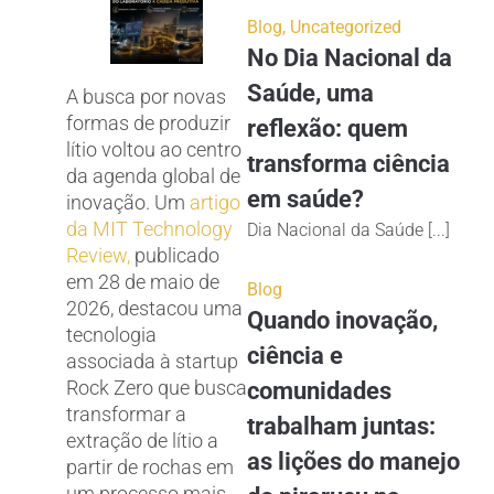
Blog
,
Uncategorized
No Dia Nacional da
Saúde, uma
A busca por novas
formas de produzir
reflexão: quem
lítio voltou ao centro
transforma ciência
da agenda global de
em saúde?
inovação. Um
artigo
da MIT Technology
Dia Nacional da Saúde [...]
Review,
publicado
em 28 de maio de
Blog
2026, destacou uma
Quando inovação,
tecnologia
ciência e
associada à startup
Rock Zero que busca
comunidades
transformar a
trabalham juntas:
extração de lítio a
as lições do manejo
partir de rochas em
um processo mais