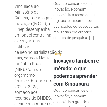
Quando pensamos em
Vinculada ao
inovação, é comum
Ministério da
associá-la a tecnologias
Ciência, Tecnologia e
digitais, equipamentos
Inovação (MCTI), a
avançados ou descobertas
Finep desempenha
realizadas em grandes
um papel central na
centros de pesquisa. [...]
execução das
políticas
de neoindustrialização do
Blog
país, como a Nova
Inovação também é
Indústria Brasil
método: o que
(NIB). Com um
orçamento
podemos aprender
fortalecido, que entre
com Singapura
2024 e 2025,
Quando pensamos em
somado aos
inovação, é comum
recursos do BNDES,
associá-la a grandes
alcançou a marca de