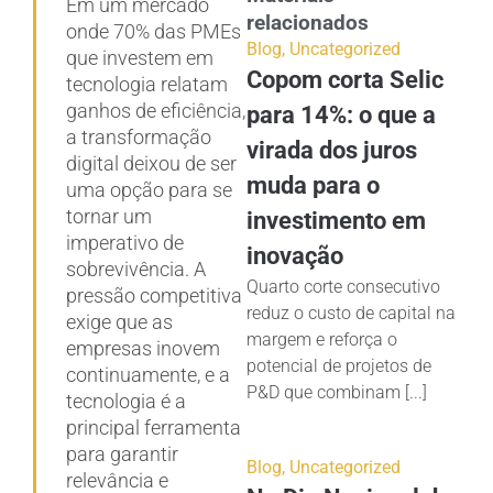
Em um mercado
relacionados
onde 70% das PMEs
Blog
,
Uncategorized
que investem em
Copom corta Selic
tecnologia relatam
ganhos de eficiência,
para 14%: o que a
a transformação
virada dos juros
digital deixou de ser
muda para o
uma opção para se
tornar um
investimento em
imperativo de
inovação
sobrevivência. A
Quarto corte consecutivo
pressão competitiva
reduz o custo de capital na
exige que as
margem e reforça o
empresas inovem
potencial de projetos de
continuamente, e a
P&D que combinam [...]
tecnologia é a
principal ferramenta
para garantir
Blog
,
Uncategorized
relevância e