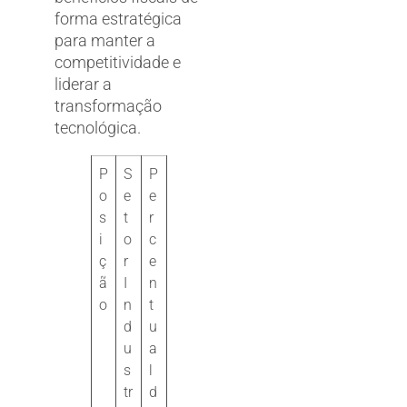
forma estratégica
para manter a
competitividade e
liderar a
transformação
tecnológica.
P
S
P
o
e
e
s
t
r
i
o
c
ç
r
e
ã
I
n
o
n
t
d
u
u
a
s
l
tr
d