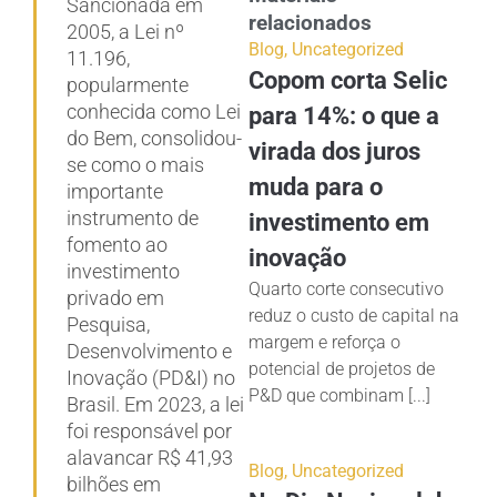
Sancionada em
relacionados
2005, a Lei nº
Blog
,
Uncategorized
11.196,
Copom corta Selic
popularmente
conhecida como Lei
para 14%: o que a
do Bem, consolidou-
virada dos juros
se como o mais
muda para o
importante
instrumento de
investimento em
fomento ao
inovação
investimento
Quarto corte consecutivo
privado em
reduz o custo de capital na
Pesquisa,
margem e reforça o
Desenvolvimento e
potencial de projetos de
Inovação (PD&I) no
P&D que combinam [...]
Brasil. Em 2023, a lei
foi responsável por
alavancar R$ 41,93
Blog
,
Uncategorized
bilhões em