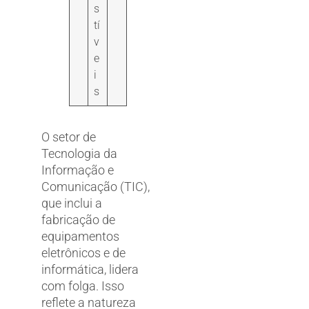
s
tí
v
e
i
s
O setor de
Tecnologia da
Informação e
Comunicação (TIC),
que inclui a
fabricação de
equipamentos
eletrônicos e de
informática, lidera
com folga. Isso
reflete a natureza