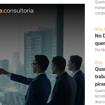
Quarto
marge
combin
Blog
,
No D
quem
Dia Na
Blog
Quan
trab
pira
Quand
tecno
desco