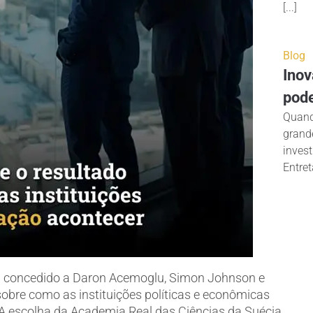
[...]
Blog
Inov
pod
Quand
grand
inves
Entreta
i concedido a Daron Acemoglu, Simon Johnson e
obre como as instituições políticas e econômicas
 A escolha da Academia Real das Ciências da Suécia