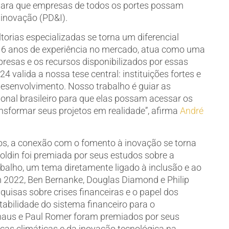
 para que empresas de todos os portes possam
 inovação (PD&I).
ltorias especializadas se torna um diferencial
16 anos de experiência no mercado, atua como uma
presas e os recursos disponibilizados por essas
4 valida a nossa tese central: instituições fortes e
desenvolvimento. Nosso trabalho é guiar as
onal brasileiro para que elas possam acessar os
nsformar seus projetos em realidade”, afirma
André
os, a conexão com o fomento à inovação se torna
oldin foi premiada por seus estudos sobre a
balho, um tema diretamente ligado à inclusão e ao
 2022, Ben Bernanke, Douglas Diamond e Philip
uisas sobre crises financeiras e o papel dos
tabilidade do sistema financeiro para o
haus e Paul Romer foram premiados por seus
ças climáticas e da inovação tecnológica na