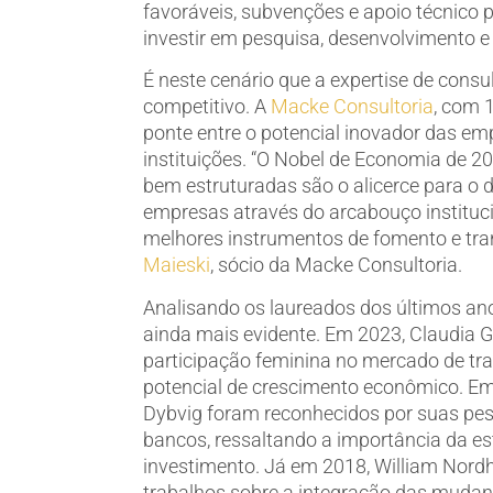
favoráveis, subvenções e apoio técnico
investir em pesquisa, desenvolvimento e
É neste cenário que a expertise de consu
competitivo. A
Macke Consultoria
, com 
ponte entre o potencial inovador das em
instituições. “O Nobel de Economia de 202
bem estruturadas são o alicerce para o 
empresas através do arcabouço instituci
melhores instrumentos de fomento e tra
Maieski
, sócio da Macke Consultoria.
Analisando os laureados dos últimos an
ainda mais evidente. Em 2023, Claudia G
participação feminina no mercado de tra
potencial de crescimento econômico. Em
Dybvig foram reconhecidos por suas pesq
bancos, ressaltando a importância da es
investimento. Já em 2018, William Nord
trabalhos sobre a integração das mudan