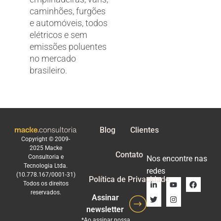
caminhões, furgões
e automóveis, todos
elétricos e sem
emissões poluentes
no mercado
brasileiro.
Blog
Clientes
Copyright © 2009-
2025 Macke
Contato
Consultoria e
Nos encontre nas
Tecnologia Ltda.
redes
(10.778.167/0001-31)
Política de Privacidade
Todos os direitos
reservados.
Assinar
newsletter
*Ao assinar nossa