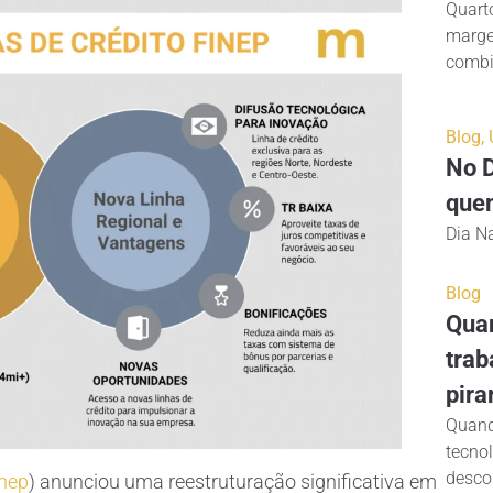
Quarto
marge
combin
Blog
,
No D
quem
Dia Na
Blog
Quan
trab
pira
Quand
tecno
desco
inep
) anunciou uma reestruturação significativa em