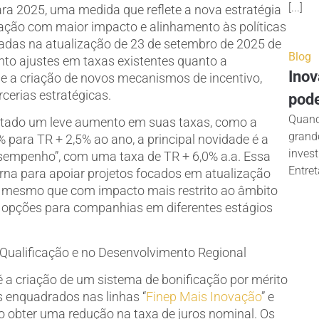
[...]
para 2025, uma medida que reflete a nova estratégia
vação com maior impacto e alinhamento às políticas
hadas na atualização de 23 de setembro de 2025 de
Blog
nto ajustes em taxas existentes quanto a
Inov
 e a criação de novos mecanismos de incentivo,
cerias estratégicas.
pod
Quand
tado um leve aumento em suas taxas, como a
grand
 para TR + 2,5% ao ano, a principal novidade é a
inves
esempenho”, com uma taxa de TR + 6,0% a.a. Essa
Entreta
orna para apoiar projetos focados em atualização
e, mesmo que com impacto mais restrito ao âmbito
 opções para companhias em diferentes estágios
 Qualificação e no Desenvolvimento Regional
 a criação de um sistema de bonificação por mérito
os enquadrados nas linhas “
Finep Mais Inovação
” e
o obter uma redução na taxa de juros nominal. Os