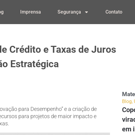
og
Imprensa
Segurança
Contato
de Crédito e Taxas de Juros
ão Estratégica
Mate
Blog
,
novação para Desempenho” e a criação de
Copo
recursos para projetos de maior impacto e
vira
xas.
em 