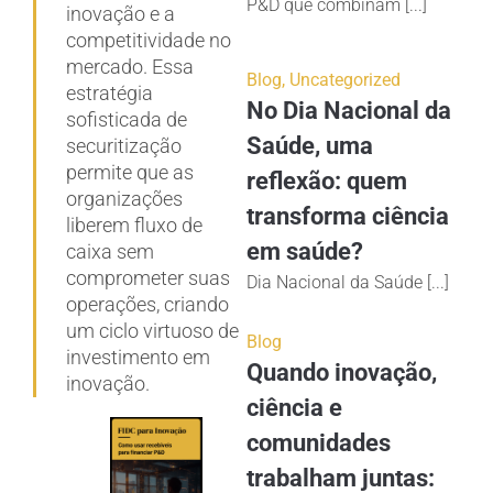
P&D que combinam [...]
inovação e a
competitividade no
mercado. Essa
Blog
,
Uncategorized
estratégia
No Dia Nacional da
sofisticada de
Saúde, uma
securitização
permite que as
reflexão: quem
organizações
transforma ciência
liberem fluxo de
em saúde?
caixa sem
comprometer suas
Dia Nacional da Saúde [...]
operações, criando
um ciclo virtuoso de
Blog
investimento em
Quando inovação,
inovação.
ciência e
comunidades
trabalham juntas: