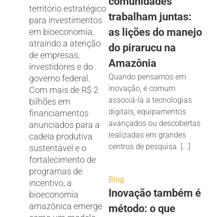
comunidades
território estratégico
trabalham juntas:
para investimentos
as lições do manejo
em bioeconomia,
atraindo a atenção
do pirarucu na
de empresas,
Amazônia
investidores e do
Quando pensamos em
governo federal.
inovação, é comum
Com mais de R$ 2
associá-la a tecnologias
bilhões em
digitais, equipamentos
financiamentos
avançados ou descobertas
anunciados para a
realizadas em grandes
cadeia produtiva
centros de pesquisa. [...]
sustentável e o
fortalecimento de
programas de
Blog
incentivo, a
Inovação também é
bioeconomia
amazônica emerge
método: o que