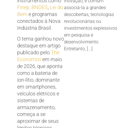
instrumentos como
inovação, é comum
Finep, BNDES
,
Lei do
associá-la a grandes
Bem
e programas
descobertas, tecnologias
conectados à Nova
revolucionárias ou
Indústria Brasil.
investimentos expressivos
em pesquisa e
O tema ganhou novo
desenvolvimento.
destaque em artigo
Entretanto, [...]
publicado pelo
The
Economist
em maio
de 2026, que aponta
como a bateria de
íon-lítio, dominante
em smartphones,
veículos elétricos e
sistemas de
armazenamento,
começa a se
aproximar de seus
limites técnicos.