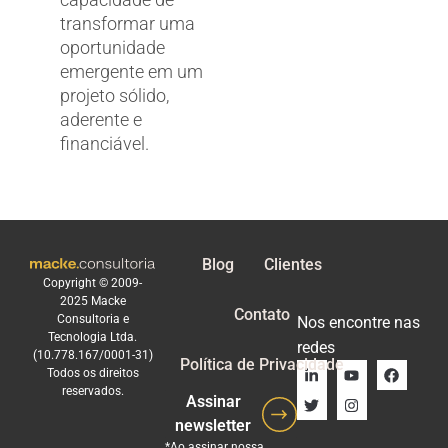
transformar uma
oportunidade
emergente em um
projeto sólido,
aderente e
financiável.
Blog
Clientes
Copyright © 2009-
2025 Macke
Contato
Consultoria e
Nos encontre nas
Tecnologia Ltda.
redes
(10.778.167/0001-31)
Política de Privacidade
Todos os direitos
reservados.
Assinar
newsletter
*Ao assinar nossa