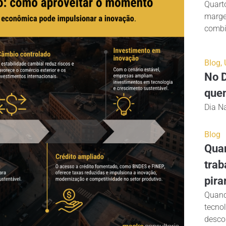
Quarto
marge
combin
Blog
,
No D
quem
Dia Na
Blog
Quan
trab
pira
Quand
tecno
desco