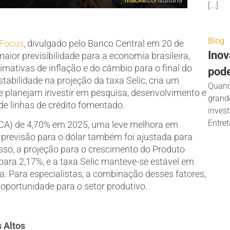
[...]
Blog
 Focus
, divulgado pelo Banco Central em 20 de
Inov
ior previsibilidade para a economia brasileira,
mativas de inflação e do câmbio para o final do
pod
abilidade na projeção da taxa Selic, cria um
Quand
 planejam investir em pesquisa, desenvolvimento e
grand
de linhas de crédito fomentado.
inves
Entreta
IPCA) de 4,70% em 2025, uma leve melhora em
 previsão para o dólar também foi ajustada para
isso, a projeção para o crescimento do Produto
, para 2,17%, e a taxa Selic manteve-se estável em
. Para especialistas, a combinação desses fatores,
oportunidade para o setor produtivo.
 Altos