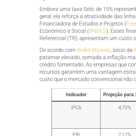
Embora uma taxa Selic de 15% represent
geral, ela reforça a atratividade das li
Financiadora de Estudos e Projetos (
Fin
Econômico e Social (
BNDES
). Esses fi
Referencial (TR), apresentam um custo si
De acordo com
André Maieski
, sócio da
patamar elevado, somada à inflação mais
crédito fomentado. As empresas que con
recursos garantem uma vantagem estrat
custo que o mercado convencional não c
Indicador
Projeção para
IPCA
4,70%
PIB
2,17%