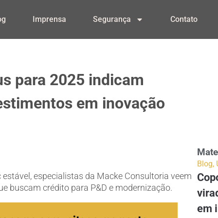
og
Imprensa
Segurança
Contato
us para 2025 indicam
vestimentos em inovação
Mate
Blog
,
 estável, especialistas da Macke Consultoria veem
Copo
que buscam crédito para P&D e modernização.
vira
em 